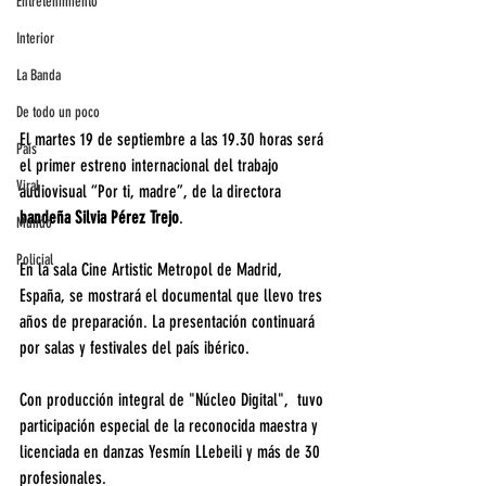
Entretenimiento
Interior
La Banda
De todo un poco
El martes 19 de septiembre a las 19.30 horas será 
País
el primer estreno internacional del trabajo 
Viral
audiovisual “Por ti, madre”, de la directora 
bandeña Silvia Pérez Trejo
. 
Mundo
Policial
En la sala Cine Artistic Metropol de Madrid, 
España, se mostrará el documental que llevo tres 
años de preparación. La presentación continuará 
por salas y festivales del país ibérico. 
Con producción integral de "Núcleo Digital",  tuvo 
participación especial de la reconocida maestra y 
licenciada en danzas Yesmín LLebeili y más de 30 
profesionales. 