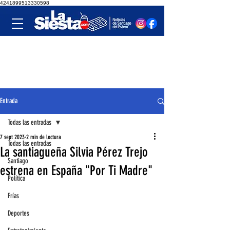
4241899513330598
Entrada
Todas las entradas
7 sept 2023
2 min de lectura
Todas las entradas
La santiagueña Silvia Pérez Trejo
Santiago
estrena en España "Por Ti Madre"
Política
Frías
Deportes