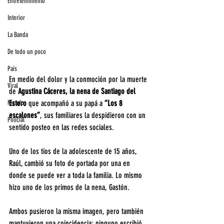
Entretenimiento
Interior
La Banda
De todo un poco
País
En medio del dolor y la conmoción por la muerte 
Viral
de
 Agustina Cáceres, la nena de Santiago del 
Estero 
que acompañó a su papá a 
“Los 8 
Mundo
escalones”
, sus familiares la despidieron con un 
Policial
sentido posteo en las redes sociales.
Uno de los tíos de la adolescente de 15 años, 
Raúl, cambió su foto de portada por una en 
donde se puede ver a toda la familia. Lo mismo 
hizo uno de los primos de la nena, Gastón.
Ambos pusieron la misma imagen, pero también 
mantuvieron una coincidencia: ninguno escribió 