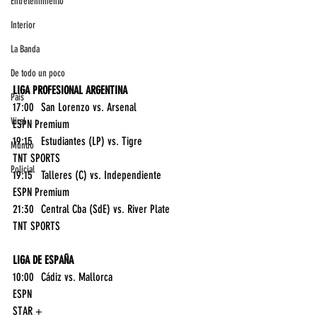
Entretenimiento
Interior
La Banda
De todo un poco
LIGA PROFESIONAL ARGENTINA
País
17:00	San Lorenzo vs. Arsenal	
Viral
ESPN Premium
19:15	Estudiantes (LP) vs. Tigre	
Mundo
TNT SPORTS
Policial
19:15	Talleres (C) vs. Independiente	
ESPN Premium
21:30	Central Cba (SdE) vs. River Plate	
TNT SPORTS
LIGA DE ESPAÑA
10:00	Cádiz vs. Mallorca	
ESPN
STAR +