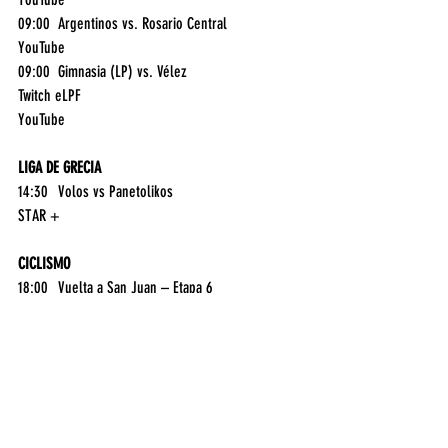
09:00	Argentinos vs. Rosario Central	
YouTube
09:00	Gimnasia (LP) vs. Vélez	
Twitch eLPF
YouTube
LIGA DE GRECIA
14:30	Volos vs Panetolikos	
STAR +
CICLISMO
18:00	Vuelta a San Juan – Etapa 6	
ESPN 3
STAR +
SUDAMERICANO SUB-20
20:30	Ecuador vs. Uruguay	
TYC SPORTS