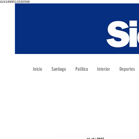
4241899513330598
Inicio
Santiago
Política
Interior
Deportes