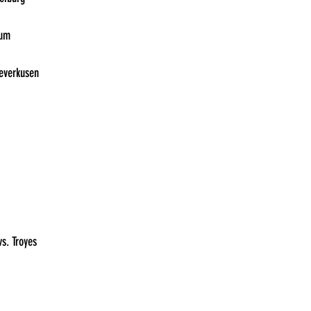
12:25	Union Berlin vs. Bochum	
14:20	Wolfsburg vs. Bayer Leverkusen	
15:30	Olympique Marseille vs. Troyes	