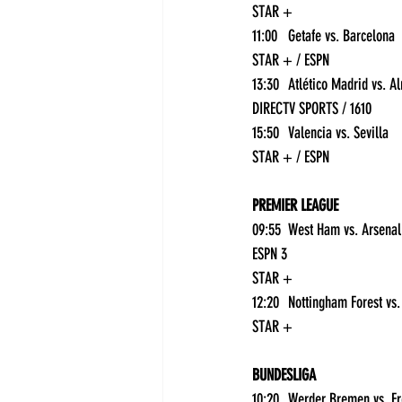
STAR +
11:00
STAR + / ESPN
DIRECTV SPORTS / 1610
15:50	Valencia vs. Sevilla	
STAR + / ESPN
PREMIER LEAGUE
ESPN 3
STAR +
STAR +
BUNDESLIGA