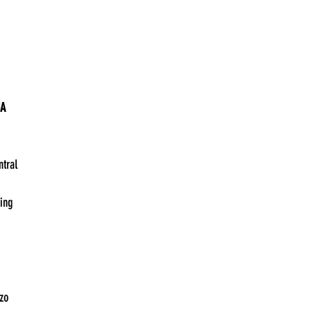
NA
14:00	Vélez vs. Barracas Central	
16:30	Independiente vs. Racing	
21:30	Talleres vs. San Lorenzo	