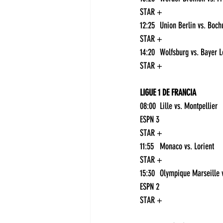
STAR +
STAR +
STAR +
LIGUE 1 DE FRANCIA
08:00	Lille vs. Montpellier	
ESPN 3
STAR +
11:55	Monaco vs. Lorient	
STAR +
ESPN 2
STAR +