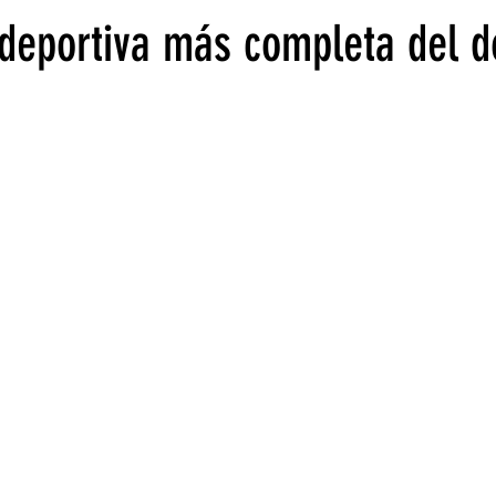
deportiva más completa del 