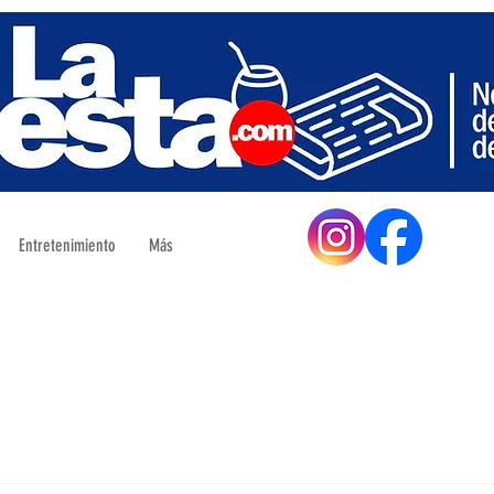
Entretenimiento
Más