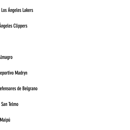
16:00	Memphis Grizzlies vs. Los Ángeles Lakers	
21:00	Phoenix Suns vs. Los Ángeles Clippers	
15:00	Guillermo Brown vs. Almagro	
15:30	Estudiantes (BA) vs. Deportivo Madryn	
15:30	Atlético Güemes vs. Defensores de Belgrano	
15:30	Defensores Unidos vs. San Telmo	
15:35	Quilmes vs. Deporivo Maipú	