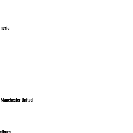
	Getafe vs. Barcelona	
13:30	Atlético Madrid vs. Almería	
09:55	West Ham vs. Arsenal	
12:20	Nottingham Forest vs. Manchester United	
10:20	Werder Bremen vs. Freiburg	