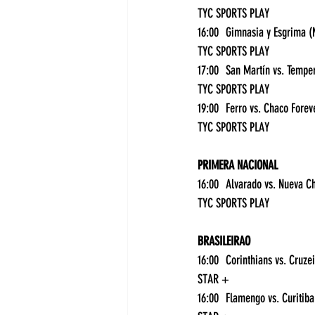
TYC SPORTS PLAY
TYC SPORTS PLAY
TYC SPORTS PLAY
TYC SPORTS PLAY
PRIMERA NACIONAL
TYC SPORTS PLAY
BRASILEIRAO
STAR +