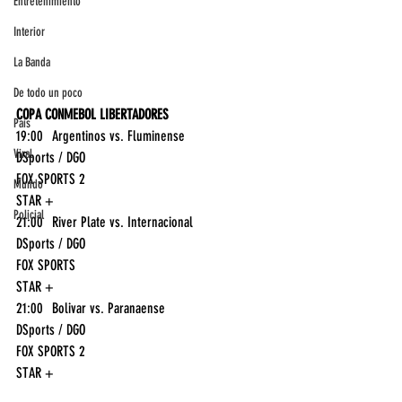
Entretenimiento
Interior
La Banda
De todo un poco
COPA CONMEBOL LIBERTADORES
País
19:00	Argentinos vs. Fluminense	
Viral
DSports / DGO
FOX SPORTS 2
Mundo
STAR +
Policial
21:00	River Plate vs. Internacional	
DSports / DGO
FOX SPORTS
STAR +
21:00	Bolivar vs. Paranaense	
DSports / DGO
FOX SPORTS 2
STAR +