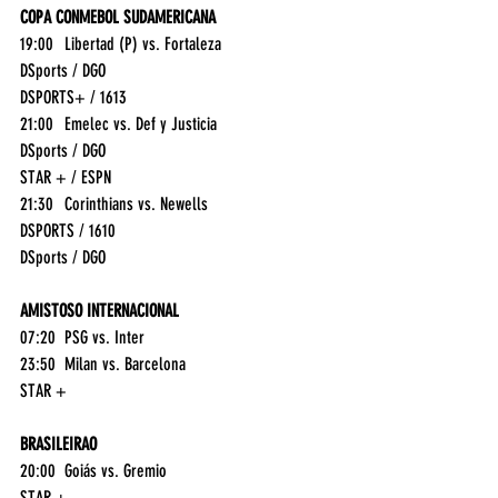
COPA CONMEBOL SUDAMERICANA
19:00	Libertad (P) vs. Fortaleza	
DSports / DGO
DSPORTS+ / 1613
21:00	Emelec vs. Def y Justicia	
DSports / DGO
STAR + / ESPN
21:30	Corinthians vs. Newells	
DSPORTS / 1610
DSports / DGO
AMISTOSO INTERNACIONAL
07:20	PSG vs. Inter	
23:50	Milan vs. Barcelona	
STAR +
BRASILEIRAO
20:00	Goiás vs. Gremio	
STAR +