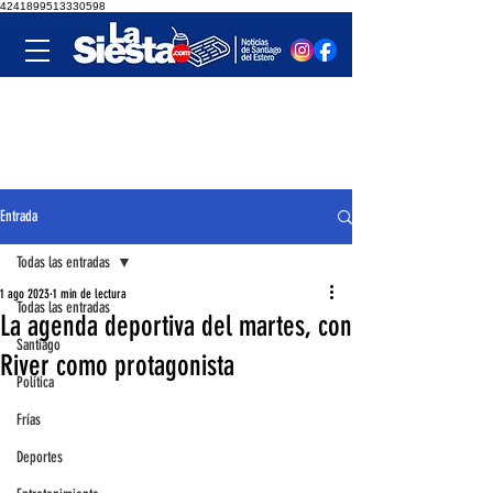
4241899513330598
Entrada
Todas las entradas
1 ago 2023
1 min de lectura
Todas las entradas
La agenda deportiva del martes, con
Santiago
River como protagonista
Política
Frías
Deportes