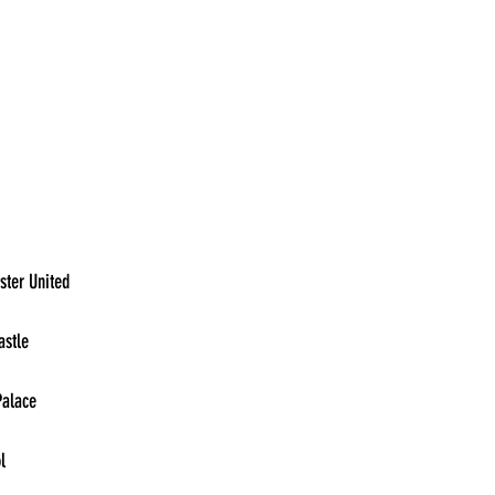
11:00	Aston Villa vs Manchester United	
11:00	Southampton vs Newcastle	
11:00	West Ham vs Crystal Palace	
13:30	Tottenham vs Liverpool	