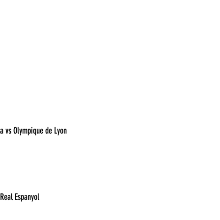
16:45	Olympique de Marsella vs Olympique de Lyon	
10:00	Atlético de Madrid vs Real Espanyol	