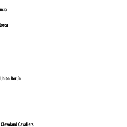
12:15	Real Sociedad vs Valencia	
14:30	Villarreal vs Real Mallorca	
11:30	Bayern Leverkusen vs Union Berlín	
17:30	Los Angeles Lakers vs Cleveland Cavaliers	