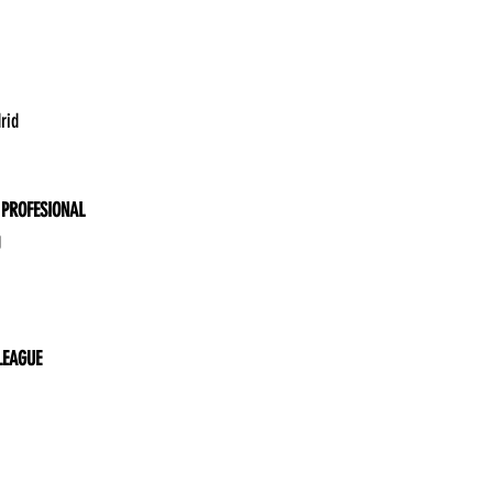
14:30	Zaragoza vs Real Madrid	
 PROFESIONAL
17:00	Final - Boca vs Racing	
LEAGUE
	Argentina vs Bélgica	