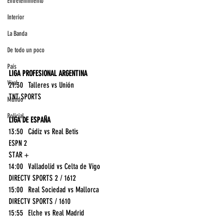
Entretenimiento
Interior
La Banda
De todo un poco
País
LIGA PROFESIONAL ARGENTINA
Viral
21:30	Talleres vs Unión	
TNT SPORTS
Mundo
Policial
LIGA DE ESPAÑA
13:50	Cádiz vs Real Betis	
ESPN 2
STAR +
14:00	Valladolid vs Celta de Vigo	
DIRECTV SPORTS 2 / 1612
15:00	Real Sociedad vs Mallorca	
DIRECTV SPORTS / 1610
15:55	Elche vs Real Madrid	