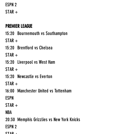
ESPN 2
STAR +
PREMIER LEAGUE
15:20	Bournemouth vs Southampton	
STAR +
15:20	Brentford vs Chelsea	
STAR +
15:20	Liverpool vs West Ham	
STAR +
15:20	Newcastle vs Everton	
STAR +
16:00	Manchester United vs Tottenham	
ESPN
STAR +
NBA
20:30	Memphis Grizzlies vs New York Knicks	
ESPN 2
STAR +