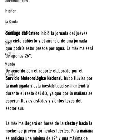
Entretenimiento
Interior
La Banda
De todo un poco
Santiago del Estero
 inició la jornada del jueves 
con cielo cubierto y el anuncio de una jornada 
País
que podría estar pasada por agua. La máxima será 
Viral
de apenas 26°.
Mundo
De acuerdo con el reporte elaborado por el
Policial
Servicio Meteorológico Nacional
, hubo lluvias por 
la madrugada y esta inestabilidad se mantendrá 
durante el resto del día, ya que por la mañana se 
esperan lluvias aisladas y vientos leves del 
sector sur.
La máxima llegará en horas de la 
siesta 
y hacia la 
noche  se prevén tormentas fuertes. Para mañana 
se anticipa una mínima de 12° y una máxima de 