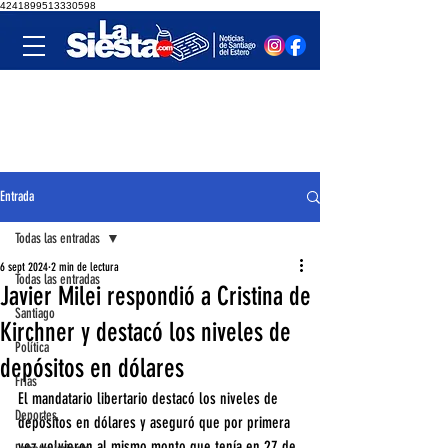
4241899513330598
Entrada
Todas las entradas
6 sept 2024
2 min de lectura
Todas las entradas
Javier Milei respondió a Cristina de
Santiago
Kirchner y destacó los niveles de
Política
depósitos en dólares
Frías
El mandatario libertario destacó los niveles de 
Deportes
depósitos en dólares y aseguró que por primera 
vez volvieron al mismo monto que tenía en 27 de 