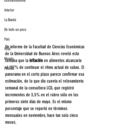
Entretenimiento
Interior
La Banda
De todo un poco
País
Un informe de la Facultad de Ciencias Económicas 
Viral
de la Universidad de Buenos Aires reveló esta 
Mundo
semana que la 
inflación 
en alimentos alcanzaría 
el 197% de continuar el ritmo actual de subas. El 
Policial
panorama en el corto plazo parece confirmar esa 
estimación, de lo que dio cuenta el relevamiento 
semanal de la consultora LCG, que registró 
incrementos de 3,5% en el rubro sólo en los 
primeros siete días de mayo. Es el mismo 
porcentaje que se reportó en términos 
mensuales en noviembre, hace tan solo cinco 
meses.