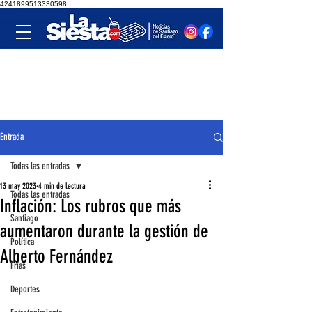
4241899513330598
Entrada
Todas las entradas
13 may 2023
4 min de lectura
Todas las entradas
Inflación: Los rubros que más
Santiago
aumentaron durante la gestión de
Política
Alberto Fernández
Frías
Deportes