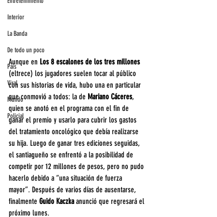
Entretenimiento
Interior
La Banda
De todo un poco
Aunque en 
Los 8 escalones de los tres millones 
País
(eltrece) los jugadores suelen tocar al público 
Viral
con sus historias de vida, hubo una en particular 
que conmovió a todos: la de 
Mariano Cáceres
, 
Mundo
quien se anotó en el programa con el fin de 
Policial
ganar el premio y usarlo para cubrir los gastos 
del tratamiento oncológico que debía realizarse 
su hija. Luego de ganar tres ediciones seguidas, 
el santiagueño se enfrentó a la posibilidad de 
competir por 12 millones de pesos, pero no pudo 
hacerlo debido a “una situación de fuerza 
mayor”. Después de varios días de ausentarse, 
finalmente 
Guido Kaczka 
anunció que regresará el 
próximo lunes.