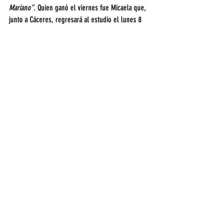
Mariano”
. Quien ganó el viernes fue Micaela que, 
junto a Cáceres, regresará al estudio el lunes 8 
de mayo por la tarde.
Entretenimiento
Entradas recientes
Ver todo