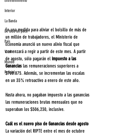
Entretenimiento
Interior
La Banda
En una medida para aliviar el bolsillo de más de 
De todo un poco
un millón de trabajadores, el Ministerio de 
País
Economía anunció un nuevo alivio fiscal que 
comenzará a regir a partir de este mes. A partir 
Viral
de agosto, sólo pagarán el
 impuesto a las 
Mundo
Ganancias
 las remuneraciones superiores a 
Policial
$700.875. Además, se incrementan las escalas 
en un 35% retroactivo a enero de este año.
Hasta ahora, no pagaban impuesto a las ganancias 
las remuneraciones brutas mensuales que no 
superaban los $506,230, inclusive.
Cuál es el nuevo piso de Ganancias desde agosto
La variación del RIPTE entre el mes de octubre 