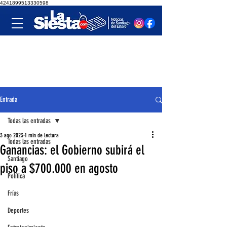
4241899513330598
Entrada
Todas las entradas
3 ago 2023
1 min de lectura
Todas las entradas
Ganancias: el Gobierno subirá el
Santiago
piso a $700.000 en agosto
Política
Frías
Deportes