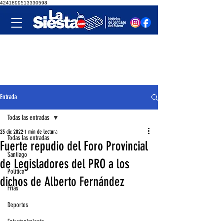
4241899513330598
Entrada
Todas las entradas
23 dic 2022
1 min de lectura
Todas las entradas
Fuerte repudio del Foro Provincial
Santiago
de Legisladores del PRO a los
Política
dichos de Alberto Fernández
Frías
Deportes