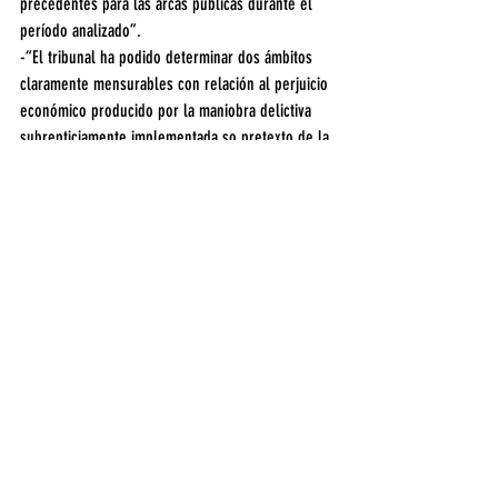
precedentes para las arcas públicas durante el 
período analizado”.
-“El tribunal ha podido determinar dos ámbitos 
claramente mensurables con relación al perjuicio 
económico producido por la maniobra delictiva 
subrepticiamente implementada so pretexto de la 
política pública vial. El primero consiste en la 
diferencia entre los montos fijados por el Estado 
al confeccionar el pliego para la realización de 
una obra y el precio finalmente contratado, 
producto de la concurrencia cartelizada al 
proceso licitatorio. El segundo concepto está 
dado por la existencia de sobreprecios en al 
menos tres de las cinco obras viales peritadas”.
-“La prueba ha evidenciado que durante al menos 
parte del período investigado (los informes 
producidos identifican obras viales por provincia 
con certificación de enero de 2010 en adelante), 
la provincia de Santa Cruz fue la principal 