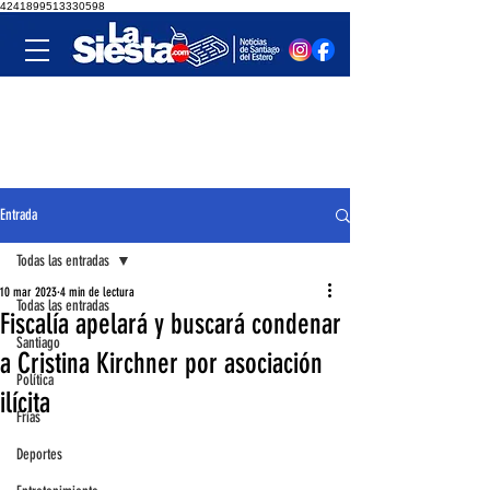
4241899513330598
Entrada
Todas las entradas
10 mar 2023
4 min de lectura
Todas las entradas
Fiscalía apelará y buscará condenar
Santiago
a Cristina Kirchner por asociación
Política
ilícita
Frías
Deportes