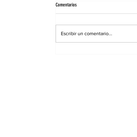
Comentarios
Escribir un comentario...
Elecciones municipales: Cambiaron
lugares de votación para muchos
santiagueños en la ciudad