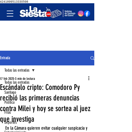
4241899513330598
Entrada
Todas las entradas
17 feb 2025
3 min de lectura
Todas las entradas
Escándalo cripto: Comodoro Py
Santiago
recibió las primeras denuncias
Política
contra Milei y hoy se sortea al juez
Frías
que investiga
Deportes
En la Cámara quieren evitar cualquier suspicacia y 