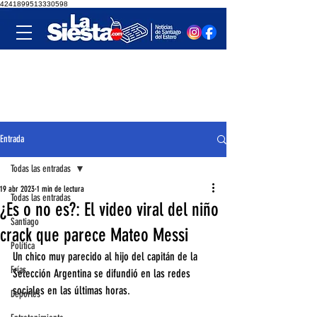
4241899513330598
Entrada
Todas las entradas
19 abr 2023
1 min de lectura
Todas las entradas
¿Es o no es?: El video viral del niño
Santiago
crack que parece Mateo Messi
Política
Un chico muy parecido al hijo del capitán de la 
Frías
Selección Argentina se difundió en las redes 
sociales en las últimas horas.
Deportes