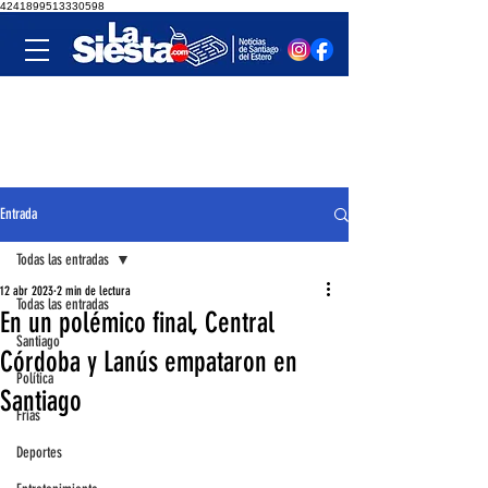
4241899513330598
Entrada
Todas las entradas
12 abr 2023
2 min de lectura
Todas las entradas
En un polémico final, Central
Santiago
Córdoba y Lanús empataron en
Política
Santiago
Frías
Deportes