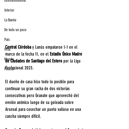
Entretenimiento
Interior
La Banda
De todo un poco
País
Central Córdoba
 y Lanús empataron 1-1 en el 
Viral
marco de la fecha 11, en el 
Estadio Único Madre 
Mundo
de Ciudades de Santiago del Estero 
por la Liga 
Profesional 2023.
Policial
El dueño de casa hizo todo lo posible para 
continuar su gran racha de dos victorias 
consecutivas pero Granate que aprovechó del 
envión anímico luego de su goleada sobre 
Arsenal para cosechar un punto valioso en una 
cancha siempre difícil. 