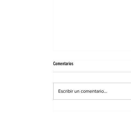
Comentarios
Escribir un comentario...
Elecciones municipales: Cambiaron
lugares de votación para muchos
santiagueños en la ciudad