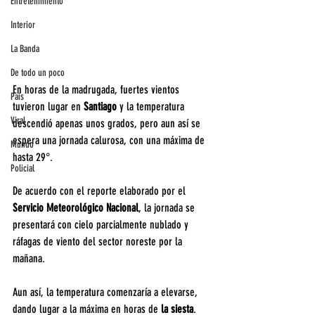
Entretenimiento
Interior
La Banda
De todo un poco
En horas de la madrugada, fuertes vientos 
País
tuvieron lugar en 
Santiago 
y la temperatura 
Viral
descendió apenas unos grados, pero aun así se 
espera una jornada calurosa, con una máxima de 
Mundo
hasta 29°.
Policial
De acuerdo con el reporte elaborado por el 
Servicio Meteorológico Nacional
, la jornada se 
presentará con cielo parcialmente nublado y 
ráfagas de viento del sector noreste por la 
mañana.
Aun así, la temperatura comenzaría a elevarse, 
dando lugar a la máxima en horas de 
la siesta
. 