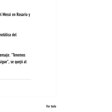
l Messi en Rosario y 
etálica del 
mensaje. “Tenemos 
igue”, se quejó al 
Ver todo