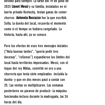
destino para siempre. La tarde del 19 de junio de 
2023
 Lionel Messi
 y su familia, instalados en el 
barrio privado Kentucky, tenían ganas de comer 
churros. 
Antonela Roccuzzo 
fue la que escribió. 
Sofía, la dueña del local, recuerda el momento 
como si el tiempo se hubiera congelado. La 
historia, hasta ahí, ya se conoce.
Pero los efectos de esos tres mensajes iniciales 
(”Hola buenas tardes”, “quería pedir tres 
docenas”, “rellenos”) expandieron los límites del 
local hasta territorios impensados. Messi, con el 
toque del rey Midas, convirtió en oro a una 
churrería que tenía siete empleados -incluida la 
dueña- y que en dos meses pasó a contar con 
25. Las ventas se multiplicaron. Las semanas 
posteriores no pararon de producir: la máquina 
funcionaba incluso durante la madrugada, las 24 
horas del día.