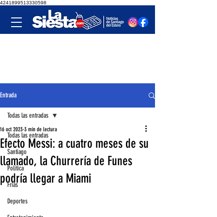
4241899513330598
Entrada
Todas las entradas
16 oct 2023
3 min de lectura
Todas las entradas
Efecto Messi: a cuatro meses de su
Santiago
llamado, la Churrería de Funes
Política
podría llegar a Miami
Frías
Deportes