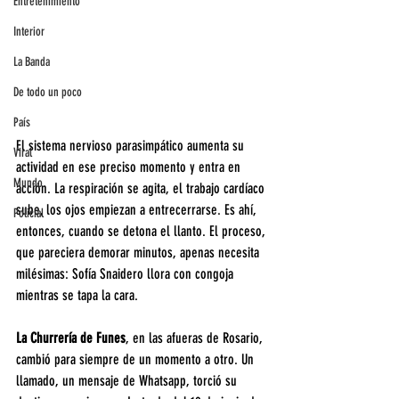
Entretenimiento
Interior
La Banda
De todo un poco
País
El sistema nervioso parasimpático aumenta su 
Viral
actividad en ese preciso momento y entra en 
Mundo
acción. La respiración se agita, el trabajo cardíaco 
sube, los ojos empiezan a entrecerrarse. Es ahí, 
Policial
entonces, cuando se detona el llanto. El proceso, 
que pareciera demorar minutos, apenas necesita 
milésimas: Sofía Snaidero llora con congoja 
mientras se tapa la cara.
La Churrería de Funes
, en las afueras de Rosario, 
cambió para siempre de un momento a otro. Un 
llamado, un mensaje de Whatsapp, torció su 