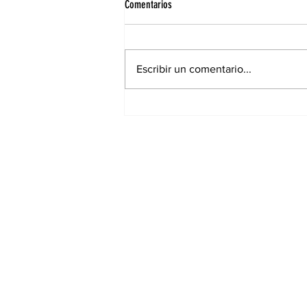
Comentarios
Escribir un comentario...
Elecciones municipales: Cambiaron
lugares de votación para muchos
santiagueños en la ciudad