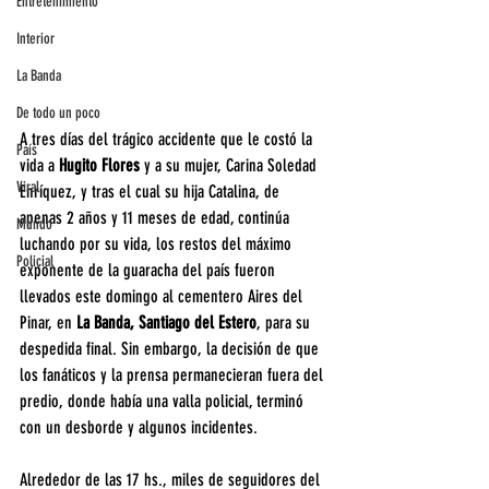
Entretenimiento
Interior
La Banda
De todo un poco
A tres días del trágico accidente que le costó la 
País
vida a 
Hugito Flores
 y a su mujer, Carina Soledad 
Viral
Enríquez, y tras el cual su hija Catalina, de 
apenas 2 años y 11 meses de edad, continúa 
Mundo
luchando por su vida, los restos del máximo 
Policial
exponente de la guaracha del país fueron 
llevados este domingo al cementero Aires del 
Pinar, en 
La Banda, Santiago del Estero
, para su 
despedida final. Sin embargo, la decisión de que 
los fanáticos y la prensa permanecieran fuera del 
predio, donde había una valla policial, terminó 
con un desborde y algunos incidentes.
Alrededor de las 17 hs., miles de seguidores del 