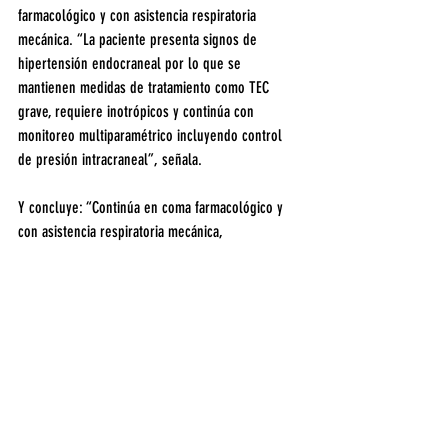
farmacológico y con asistencia respiratoria 
mecánica. “La paciente presenta signos de 
hipertensión endocraneal por lo que se 
mantienen medidas de tratamiento como TEC 
grave, requiere inotrópicos y continúa con 
monitoreo multiparamétrico incluyendo control 
de presión intracraneal”, señala.
Y concluye: “Continúa en coma farmacológico y 
con asistencia respiratoria mecánica, 
manteniendo con las medidas terapéuticas, sus 
signos vitales dentro de parámetros aceptables 
de acuerdo a su patología. Se controla 
evolución”.
Santiago