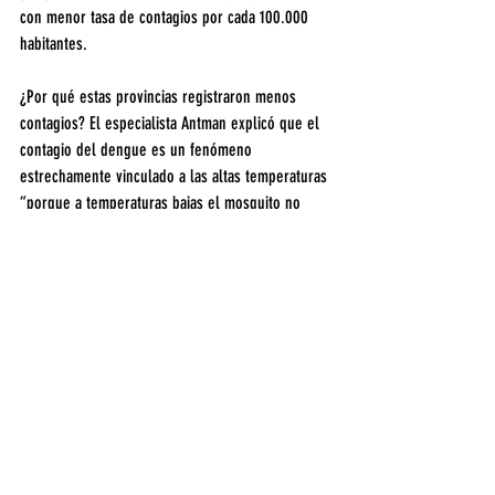
con menor tasa de contagios por cada 100.000 
habitantes.
¿Por qué estas provincias registraron menos 
contagios? El especialista Antman explicó que el 
contagio del dengue es un fenómeno 
estrechamente vinculado a las altas temperaturas 
“porque a temperaturas bajas el mosquito no 
puede sobrevivir mucho tiempo y ya no tiene la 
capacidad de infectar”, principal razón por la que 
a inicios de junio, época de la llegada del 
invierno, generalmente comienzan a descender 
los casos.
Por su parte, la bióloga Sylvia Fischer, 
responsable e investigadora del Grupo de 
Mosquitos de la UBA, detalló que el Aedes 
aegypti “es un mosquito de origen tropical que le 
va bien cuando las temperaturas son altas”, por 