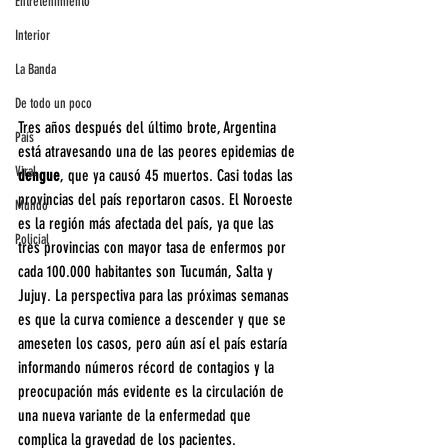
Entretenimiento
Interior
La Banda
De todo un poco
Tres años después del último brote, Argentina 
País
está atravesando una de las peores epidemias de 
Viral
dengue
, que ya causó 45 muertos. Casi todas las 
provincias del país reportaron casos. El Noroeste 
Mundo
es la región más afectada del país, ya que las 
Policial
tres provincias con mayor tasa de enfermos por 
cada 100.000 habitantes son Tucumán, Salta y 
Jujuy. La perspectiva para las próximas semanas 
es que la curva comience a descender y que se 
ameseten los casos, pero aún así el país estaría 
informando números récord de contagios y la 
preocupación más evidente es la circulación de 
una nueva variante de la enfermedad que 
complica la gravedad de los pacientes.