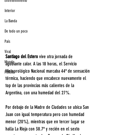
Entretenimiento
Interior
La Banda
De todo un poco
País
Viral
Santiago del Estero
 vive otra jornada de 
Mundo
agobiante calor. A las 18 horas, el Servicio 
Meteorológico Nacional marcaba 44º de sensación 
Policial
térmica, haciendo que encabece nuevamente el 
top de las provincias más calientes de la 
Argentina, con una humedad del 27%.
Por debajo de la Madre de Ciudades se ubica San 
Juan con igual temperatura pero con humedad 
menor (20%), mientras que en tercer lugar se 
halla La Rioja con 38.7º y recién en el sexto 