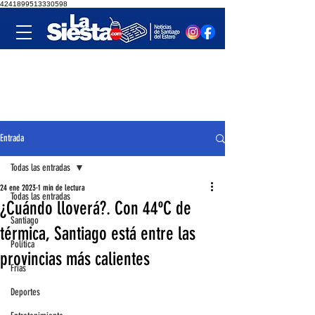
4241899513330598
Entrada
Todas las entradas
24 ene 2023
1 min de lectura
Todas las entradas
¿Cuándo lloverá?. Con 44ºC de
Santiago
térmica, Santiago está entre las
Política
provincias más calientes
Frías
Deportes