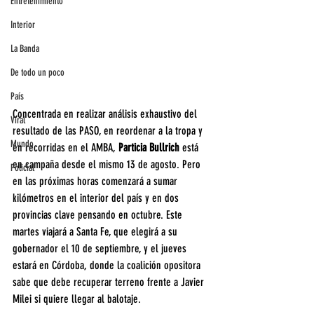
Entretenimiento
Interior
La Banda
De todo un poco
País
Concentrada en realizar análisis exhaustivo del 
Viral
resultado de las PASO, en reordenar a la tropa y 
Mundo
en recorridas en el AMBA, 
Particia Bullrich
 está 
en campaña desde el mismo 13 de agosto. Pero 
Policial
en las próximas horas comenzará a sumar 
kilómetros en el interior del país y en dos 
provincias clave pensando en octubre. Este 
martes viajará a Santa Fe, que elegirá a su 
gobernador el 10 de septiembre, y el jueves 
estará en Córdoba, donde la coalición opositora 
sabe que debe recuperar terreno frente a Javier 
Milei si quiere llegar al balotaje.