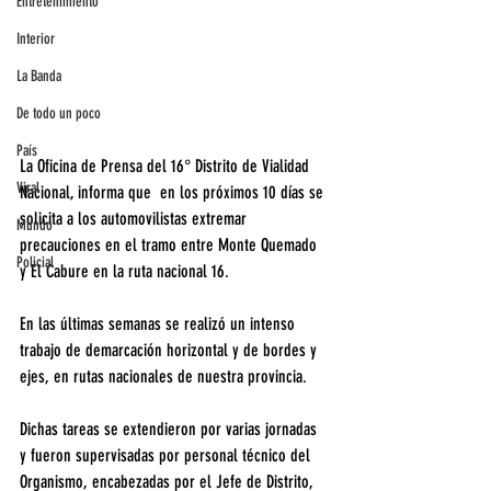
Entretenimiento
Interior
La Banda
De todo un poco
País
La Oficina de Prensa del 16° Distrito de Vialidad 
Viral
Nacional, informa que  en los próximos 10 días se 
solicita a los automovilistas extremar 
Mundo
precauciones en el tramo entre Monte Quemado 
Policial
y El Cabure en la ruta nacional 16.
En las últimas semanas se realizó un intenso 
trabajo de demarcación horizontal y de bordes y 
ejes, en rutas nacionales de nuestra provincia. 
Dichas tareas se extendieron por varias jornadas 
y fueron supervisadas por personal técnico del 
Organismo, encabezadas por el Jefe de Distrito, 