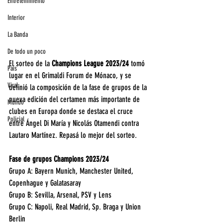
Entretenimiento
Interior
La Banda
De todo un poco
El sorteo de la 
Champions League 2023/24 
tomó 
País
lugar en el Grimaldi Forum de Mónaco, y se 
Viral
definió la composición de la fase de grupos de la 
nueva edición del certamen más importante de 
Mundo
clubes en Europa donde se destaca el cruce 
Policial
entre Ángel Di María y Nicolás Otamendi contra 
Lautaro Martínez. Repasá lo mejor del sorteo.
Fase de grupos Champions 2023/24
Grupo A: Bayern Munich, Manchester United, 
Copenhague y Galatasaray
Grupo B: Sevilla, Arsenal, PSV y Lens
Grupo C: Napoli, Real Madrid, Sp. Braga y Union 
Berlin