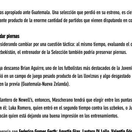
os apropiado ante Guatemala. Una selección que perdió en su estreno, es cie
ante producto de la enorme cantidad de partidos que vienen disputando en co
dar piernas
siderando cambiar por una cuestión táctica: al mismo tiempo, evaluando el 
Uzbekistán, el entrenador de la Selección también podría preservar piernas.
ga descanso Brian Aguirre, uno de los futbolistas más destacados de la Juveni
ó en un campo de juego pesado producto de las lloviznas y algo desgastado p
 en la previa (Guatemala-Nueva Zelanda).
elantero de Newell’s, entonces, Mascherano tendrá que elegir entre los punta
n él: Luka Romero, quien entró en el segundo tiempo contra los uzbekos, o J
racán quien está dejando una buena impresión en los entrenamientos.
ugaría con 
Federico Gomes Gerth; Agustín Giay, Lautaro Di Lollo, Valentín Gó