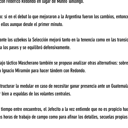
 con Federico Redondo en lugar de Mateo Tanlongo.
o: si en el debut lo que mejoraron a la Argentina fueron los cambios, entonce
e ellos aunque desde el primer minuto.
nte los uzbekos la Selección mejoró tanto en la tenencia como en las transi
 a los pases y se equilibró defensivamente.
ajo táctico Mascherano también se propuso analizar otras alternativas: sobre 
 a Ignacio Miramón para hacer tándem con Redondo.
tructurar la medular en caso de necesitar ganar presencia ante un Guatemala
 bien a espaldas de los volantes centrales.
tiempo entre encuentros, el Jefecito a la vez entiende que no es propicio hac
s horas de trabajo de campo como para afinar los detalles, secuelas propias