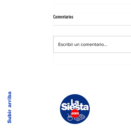
Comentarios
Escribir un comentario...
El hijo de Maradona cruzó a Scaloni
antes del choque con Inglaterra: “Nada
es normal contra ellos”
Subir arriba