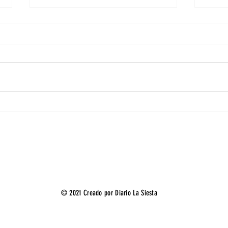
México y Sudáfrica ponen en marcha la
“Hay d
Copa del Mundo 2026
Scalon
de Bal
© 2021 Creado por Diario La Siesta