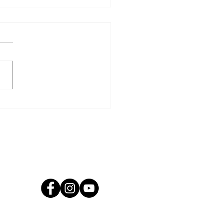
os opciones y vamos a esperar”:
i aún no definió al reemplazante
erdi