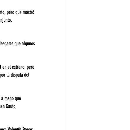
rto, pero que mostró 
njunto.
desgaste que algunos 
l en el estreno, pero 
or la disputa del 
s a mano que 
uan Gauto, 
mez, Valentín Barco; 