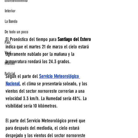
Entretenimiento
Interior
La Banda
De todo un poco
El Pronóstico del tiempo para
 Santiago del Estero 
País
indica que el martes 21 de marzo el cielo estará 
Viral
ligeramente nublado por la mañana y la 
temperatura rondará los 24.3 grados.
Mundo
Policial
Según el parte del 
Servicio Meteorológico 
Nacional
, el clima se presentaría soleado, y los 
vientos del sector nornoreste correrían a una 
velocidad 3.3 km/h. La Humedad sería 48%. La 
visibilidad sería 10 kilómetros.
El parte del Servicio Meteorológico prevé que 
para después del mediodía, el cielo estará 
despejado y los vientos del sector nornoreste 