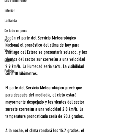
Entretenimiento
Interior
La Banda
De todo un poco
Según el parte del Servicio Meteorológico 
País
Nacional el pronóstico del clima de hoy para 
Viral
Santiago del Estero se presentaría soleado, y los 
vientos del sector sur correrían a una velocidad 
Mundo
2.9 km/h. La Humedad sería 46%. La visibilidad 
Policial
sería 10 kilómetros.
El parte del Servicio Meteorológico prevé que 
para después del mediodía, el cielo estará 
mayormente despejado y los vientos del sector 
sureste correrían a una velocidad 2.8 km/h. La 
temperatura pronosticada sería de 20.1 grados.
A la noche, el clima rondará los 15.7 grados, el 