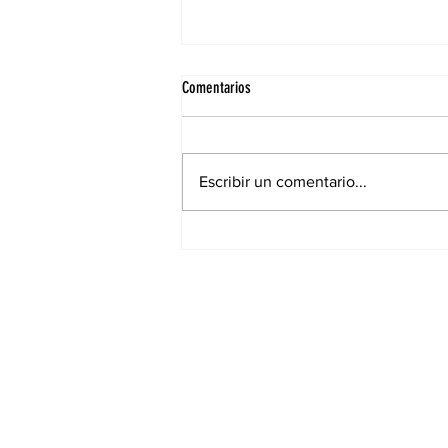
Comentarios
Escribir un comentario...
Elecciones municipales: Cambiaron
lugares de votación para muchos
santiagueños en la ciudad