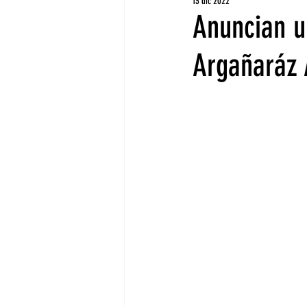
13 dic 2022
Anuncian u
Argañaráz 