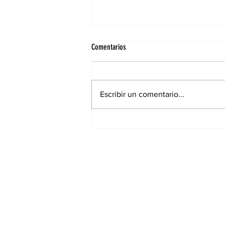
Comentarios
Escribir un comentario...
Elecciones municipales: Cambiaron
lugares de votación para muchos
santiagueños en la ciudad