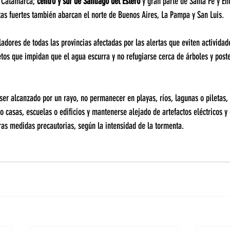
y Catamarca; 
centro y sur de Santiago del Estero
 y gran parte de Santa Fe y En
tas fuertes también abarcan el norte de Buenos Aires, La Pampa y San Luis.
dores de todas las provincias afectadas por las alertas que eviten actividades
jetos que impidan que el agua escurra y no refugiarse cerca de árboles y poste
ser alcanzado por un rayo, no permanecer en playas, ríos, lagunas o piletas
 casas, escuelas o edificios y mantenerse alejado de artefactos eléctricos y 
tras medidas precautorias, según la intensidad de la tormenta.