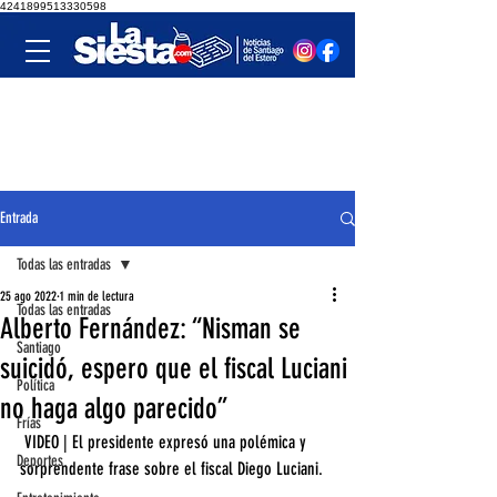
4241899513330598
Entrada
Todas las entradas
25 ago 2022
1 min de lectura
Todas las entradas
Alberto Fernández: “Nisman se
Santiago
suicidó, espero que el fiscal Luciani
Política
no haga algo parecido”
Frías
 VIDEO | El presidente expresó una polémica y 
Deportes
sorprendente frase sobre el fiscal Diego Luciani.