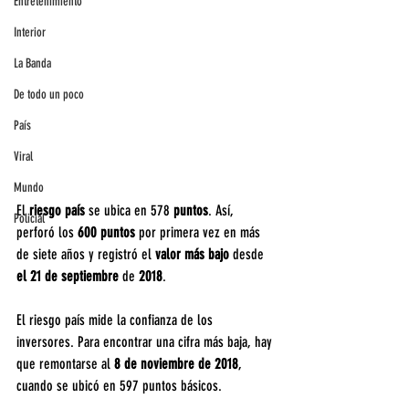
Entretenimiento
Interior
La Banda
De todo un poco
País
Viral
Mundo
El 
riesgo país 
se ubica en 578 
puntos
. Así, 
Policial
perforó los 
600 puntos
 por primera vez en más 
de siete años y registró el 
valor más bajo
 desde 
el 21 de septiembre 
de
 2018
.
El riesgo país mide la confianza de los 
inversores. Para encontrar una cifra más baja, hay 
que remontarse al 
8 de noviembre de 2018
, 
cuando se ubicó en 597 puntos básicos.