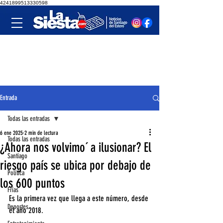
4241899513330598
Entrada
Todas las entradas
6 ene 2025
2 min de lectura
Todas las entradas
¿Ahora nos volvimo´ a ilusionar? El
Santiago
riesgo país se ubica por debajo de
Política
los 600 puntos
Frías
Es la primera vez que llega a este número, desde 
Deportes
el año 2018.