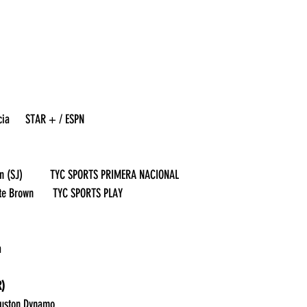
15:45	Paises Bajos vs. Croacia	 STAR + / ESPN
13:30	Aldosivi vs. San Martín (SJ)	TYC SPORTS PRIMERA NACIONAL
17:00	Patronato vs. Almirante Brown	 TYC SPORTS PLAY
20:30	Uruguay vs. Nicaragua	
R)
23:30	Los Angeles FC vs. Houston Dynamo	