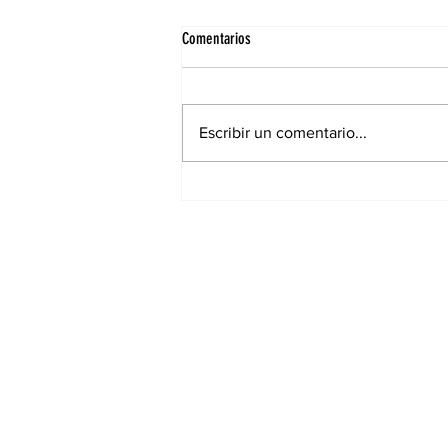
Comentarios
Escribir un comentario...
El hijo de Maradona cruzó a Scaloni
antes del choque con Inglaterra: “Nada
es normal contra ellos”