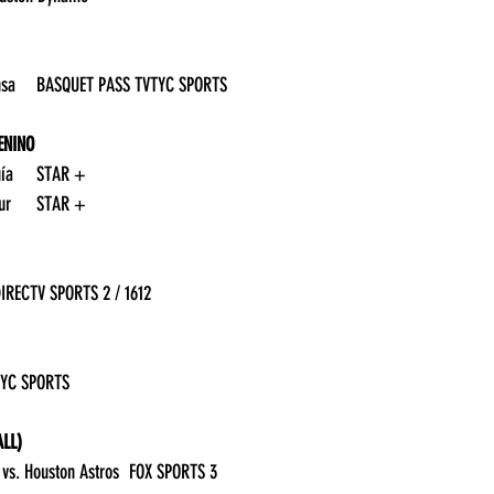
22:00	Boca Juniors vs. Quimsa	BASQUET PASS TVTYC SPORTS
ENINO
09:20	Países Bajos vs. Turquía	STAR +
20:50	Brasil vs. Corea del Sur	STAR +
:30	Tour de Suisse	DIRECTV SPORTS 2 / 1612
30	Argentina vs. Cuba	TYC SPORTS
LL)
21:00	Washington Nationals vs. Houston Astros	 FOX SPORTS 3