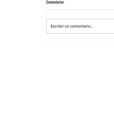
Comentarios
Escribir un comentario...
Elecciones municipales: Cambiaron
lugares de votación para muchos
santiagueños en la ciudad