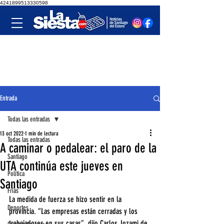
4241899513330598
Entrada
Todas las entradas
13 oct 2022
1 min de lectura
Todas las entradas
A caminar o pedalear: el paro de la
Santiago
UTA continúa este jueves en
Política
Santiago
Frías
La medida de fuerza se hizo sentir en la 
Deportes
provincia. “Las empresas están cerradas y los 
trabajadores en sus casas”, dijo Carlos Jozami de 