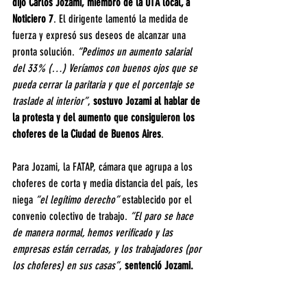
dijo Carlos Jozami, miembro de la UTA local, a 
Noticiero 7
. El dirigente lamentó la medida de 
fuerza y expresó sus deseos de alcanzar una 
pronta solución. 
“Pedimos un aumento salarial 
del 33% (…) Veríamos con buenos ojos que se 
pueda cerrar la paritaria y que el porcentaje se 
traslade al interior”
, 
sostuvo Jozami al hablar de 
la protesta y del aumento que consiguieron los 
choferes de la Ciudad de Buenos Aires
.
Para Jozami, la FATAP, cámara que agrupa a los 
choferes de corta y media distancia del país, les 
niega 
“el legítimo derecho”
 establecido por el 
convenio colectivo de trabajo. 
“El paro se hace 
de manera normal, hemos verificado y las 
empresas están cerradas, y los trabajadores (por 
los choferes) en sus casas”
, 
sentenció Jozami.